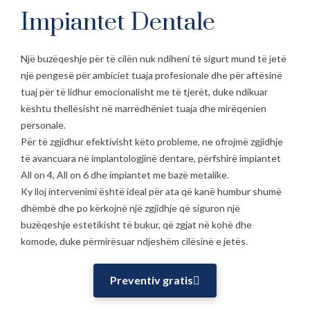
Impiantet Dentale
Një buzëqeshje për të cilën nuk ndiheni të sigurt mund të jetë
një pengesë për ambiciet tuaja profesionale dhe për aftësinë
tuaj për të lidhur emocionalisht me të tjerët, duke ndikuar
kështu thellësisht në marrëdhëniet tuaja dhe mirëqenien
personale.
Për të zgjidhur efektivisht këto probleme, ne ofrojmë zgjidhje
të avancuara në implantologjinë dentare, përfshirë impiantet
All on 4, All on 6 dhe impiantet me bazë metalike.
Ky lloj intervenimi është ideal për ata që kanë humbur shumë
dhëmbë dhe po kërkojnë një zgjidhje që siguron një
buzëqeshje estetikisht të bukur, që zgjat në kohë dhe
komode, duke përmirësuar ndjeshëm cilësinë e jetës.
Preventiv gratis