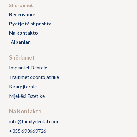
Shërbimet
Recensione
Pyetje të shpeshta
Na kontakto
Albanian
Shërbimet
Impiantet Dentale
Trajtimet odontojatrike
Kirurgji orale
Mjekësi Estetike
Na Kontakto
info@familydental.com
+355 693669726