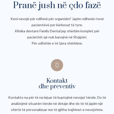
Pranë jush në çdo fazë
Dott
ore 
🤗🤗
Keni nevojë për ndihmë për organizim? Japim ndihmën tonë
🤗🙏
pacientëvë per kërkesat të tyre.
🙏🙏
Klinika dentare Family Dental jep shërbim komplet për
pacientët që nuk banojnë në Shqipëri.
Për udhëtim e të tjera shërbime.
Kontakt
dhe preventiv
Kontakto na për të na lejuar të kuptojmë nevojat tënde. Do të
analizojmë situatën tënde në detaje dhe do të të japim një
ofertë të personalizuar me të gjitha trajtimet e nevojshme.