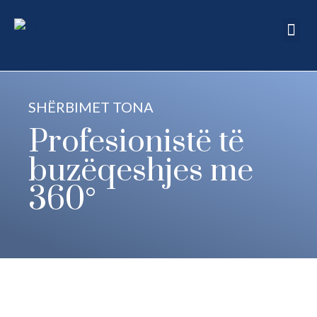
Pyetje të shpeshta
Na kontakto
SHËRBIMET TONA
Profesionistë të
buzëqeshjes me
360°