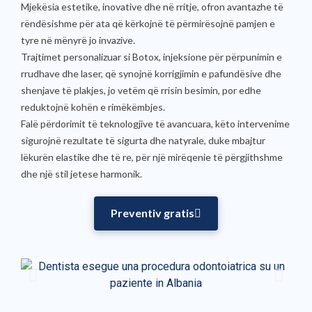
Mjekësia estetike, inovative dhe në rritje, ofron avantazhe të
rëndësishme për ata që kërkojnë të përmirësojnë pamjen e
tyre në mënyrë jo invazive.
Trajtimet personalizuar si Botox, injeksione për përpunimin e
rrudhave dhe laser, që synojnë korrigjimin e pafundësive dhe
shenjave të plakjes, jo vetëm që rrisin besimin, por edhe
reduktojnë kohën e rimëkëmbjes.
Falë përdorimit të teknologjive të avancuara, këto intervenime
sigurojnë rezultate të sigurta dhe natyrale, duke mbajtur
lëkurën elastike dhe të re, për një mirëqenie të përgjithshme
dhe një stil jetese harmonik.
Preventiv gratis