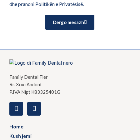
dhe pranoni Politikën e Privatësisë.
Dergo mesazh
Family Dental Fier
Rr. Xoxi Andoni
P.IVA Nipt K83325401G
Home
Kush jemi