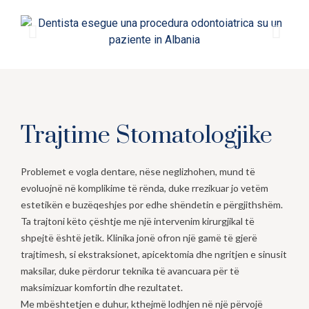
Trajtime Stomatologjike
Problemet e vogla dentare, nëse neglizhohen, mund të
evoluojnë në komplikime të rënda, duke rrezikuar jo vetëm
estetikën e buzëqeshjes por edhe shëndetin e përgjithshëm.
Ta trajtoni këto çështje me një intervenim kirurgjikal të
shpejtë është jetik. Klinika jonë ofron një gamë të gjerë
trajtimesh, si ekstraksionet, apicektomia dhe ngritjen e sinusit
maksilar, duke përdorur teknika të avancuara për të
maksimizuar komfortin dhe rezultatet.
Me mbështetjen e duhur, kthejmë lodhjen në një përvojë