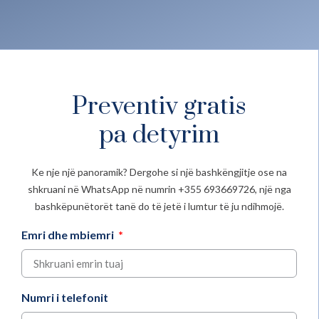
Preventiv gratis
pa detyrim
Ke nje një panoramik? Dergohe si një bashkëngjitje ose na
shkruani në WhatsApp në numrin +355 693669726, një nga
bashkëpunëtorët tanë do të jetë i lumtur të ju ndihmojë.
Emri dhe mbiemri
Numri i telefonit