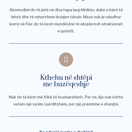
Akomodimi do të jetë në disa hapa larg klinikës, duke e bërë të
lehtë dhe të rehatshme lëvizjen tënde. Nëse nuk je ndodhur
kurrë në Fier, do të kesh mundësinë të eksplorosh atraksionet
e qytetit.
Kthehu në shtëpi
me buzëqeshje
Nuk do të kesh më frikë të buzëqeshësh. Për ne, kjo nuk është
vetëm një synim i përditshëm, por një premtime e shenjtë.
Ke ndonjë pyetje o dyshim?