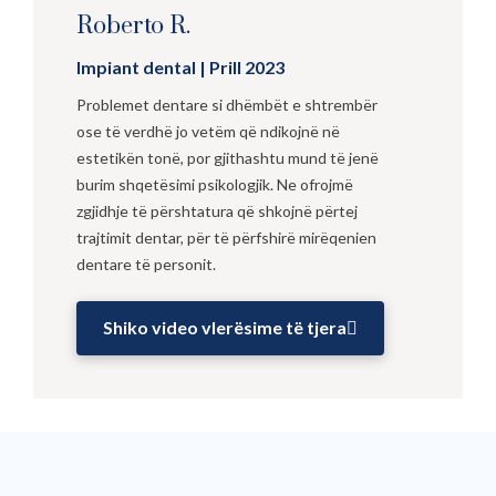
denti 
are. 
Roberto R.
e 
Sei i
sono 
migl
Impiant dental | Prill 2023
molt
ore 
Problemet dentare si dhëmbët e shtrembër
o, 
gra
ose të verdhë jo vetëm që ndikojnë në
molt
e pe
estetikën tonë, por gjithashtu mund të jenë
o 
la 
burim shqetësimi psikologjik.
Ne ofrojmë
felic
cor
zgjidhje të përshtatura që shkojnë përtej
e. 
ett
trajtimit dentar, për të përfshirë mirëqenien
Se ci 
za!
dentare të personit.
foss
ero 
Shiko video vlerësime të tjera
10 
stell
e ne 
darei 
10. 
Sei 
un 